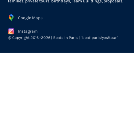
families, private tours, birthdays, Team Buildings, proposals.
Google Maps
Instagram
@ Copyright 2016 -2026 | Boats in Paris | “boat!paris!yes!tour”